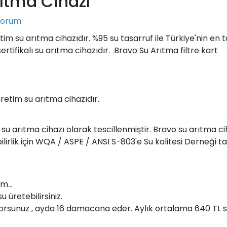
ıtma Cihazı
Yorum
im su arıtma cihazıdır. %95 su tasarruf ile Türkiye'nin en 
ertifikalı su arıtma cihazıdır. Bravo Su Arıtma filtre kart
retim su arıtma cihazıdır.
 su arıtma cihazı olarak tescillenmiştir. Bravo su arıtma cih
bilirlik için WQA / ASPE / ANSI S-803'e Su kalitesi Derneği 
m...
u üretebilirsiniz.
orsunuz , ayda 16 damacana eder. Aylık ortalama 640 TL s