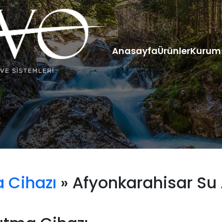
Anasayfa
Ürünler
Kurum
 Cihazı
» Afyonkarahisar Su 