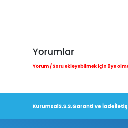
Yorumlar
Yorum / Soru ekleyebilmek için üye olm
Kurumsal
S.S.S.
Garanti ve İade
İleti