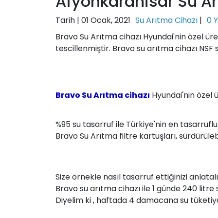
Afyonkarahisar Su Ar
Tarih |
01 Ocak, 2021
Su Arıtma Cihazı
|
0 
Bravo Su Arıtma cihazı Hyundai'nin özel üret
tescillenmiştir. Bravo su arıtma cihazı NSF s
Bravo Su Arıtma cihazı
Hyundai'nin özel ü
%95 su tasarruf ile Türkiye'nin en tasarruflu
Bravo Su Arıtma filtre kartuşları, sürdürüle
Size örnekle nasıl tasarruf ettiğinizi anlatalı
Bravo su arıtma cihazı ile 1 günde 240 litre s
Diyelim ki , haftada 4 damacana su tüketiy