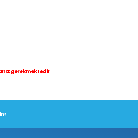
anız gerekmektedir.
şim