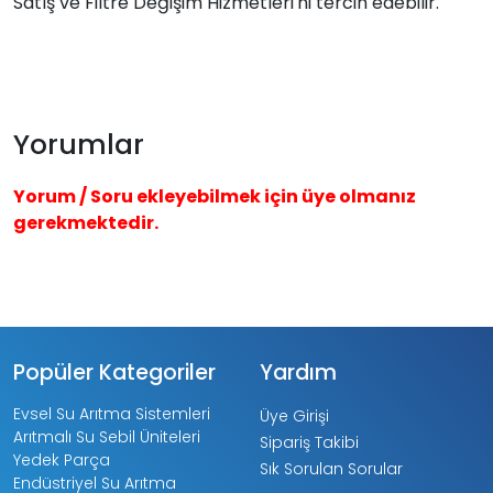
Satış ve Filtre Değişim Hizmetleri'ni tercih edebilir.
Yorumlar
Yorum / Soru ekleyebilmek için üye olmanız
gerekmektedir.
Popüler Kategoriler
Yardım
Evsel Su Arıtma Sistemleri
Üye Girişi
Arıtmalı Su Sebil Üniteleri
Sipariş Takibi
Yedek Parça
Sık Sorulan Sorular
Endüstriyel Su Arıtma