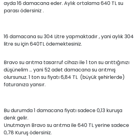
ayda 16 damacana eder. Aylık ortalama 640 TL su
parası ödersiniz .
16 damacana su 304 Litre yapmaktadır , yani aylık 304
litre su için 640TL ödemektesiniz.
Bravo su arıtma tasarruf cihazı ile 1 ton su arıttığınızı
düşünelim ... yani 52 adet damacana su arıtmış
olursunuz. 1 ton su fiyatı 6,84 TL (büyük şehirlerde)
faturanıza yansır.
Bu durumda 1 damacana fiyatı sadece 0,13 kuruşa
denk gelir.
Unutmayın Bravo su arıtma ile 640 TL yerine sadece
0,78 Kuruş ödersiniz.