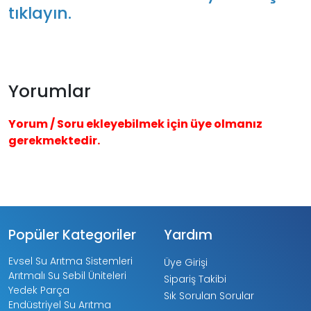
tıklayın.
Yorumlar
Yorum / Soru ekleyebilmek için üye olmanız
gerekmektedir.
Popüler Kategoriler
Yardım
Evsel Su Arıtma Sistemleri
Üye Girişi
Arıtmalı Su Sebil Üniteleri
Sipariş Takibi
Yedek Parça
Sık Sorulan Sorular
Endüstriyel Su Arıtma