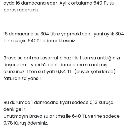
ayda 16 damacana eder. Aylık ortalama 640 TL su
parası ödersiniz .
16 damacana su 304 Litre yapmaktadır , yani aylık 304
litre su için 640TL ödemektesiniz.
Bravo su arıtma tasarruf cihazı ile 1 ton su arıttığınızı
düşünelim ... yani 52 adet damacana su arıtmış
olursunuz. 1 ton su fiyatı 6,84 TL (büyük şehirlerde)
faturanıza yansır.
Bu durumda 1 damacana fiyatı sadece 0,13 kuruşa
denk gelir.
Unutmayın Bravo su arıtma ile 640 TL yerine sadece
0,78 Kuruş ödersiniz.