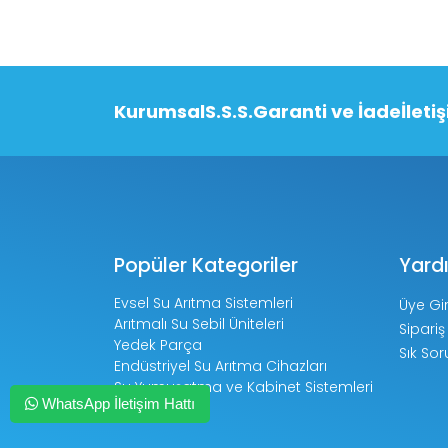
Kurumsal
S.S.S.
Garanti ve İade
İleti
Popüler Kategoriler
Yard
Evsel Su Arıtma Sistemleri
Üye Gir
Arıtmalı Su Sebil Üniteleri
Sipariş
Yedek Parça
Sık Sor
Endüstriyel Su Arıtma Cihazları
Su Yumuşatma ve Kabinet Sistemleri
WhatsApp İletişim Hattı