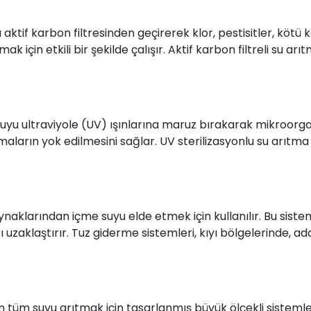
 aktif karbon filtresinden geçirerek klor, pestisitler, kötü kok
k için etkili bir şekilde çalışır. Aktif karbon filtreli su arı
 suyu ultraviyole (UV) ışınlarına maruz bırakarak mikroorgan
maların yok edilmesini sağlar. UV sterilizasyonlu su arıtma 
aynaklarından içme suyu elde etmek için kullanılır. Bu siste
rı uzaklaştırır. Tuz giderme sistemleri, kıyı bölgelerinde, 
 tüm suyu arıtmak için tasarlanmış büyük ölçekli sistemlerd