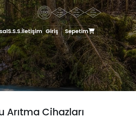
sal
S.S.S.
İletişim
Giriş
Sepetim
u Arıtma Cihazları