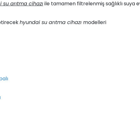
 su arıtma cihazı
ile tamamen filtrelenmiş sağlıklı suya ev
etirecek
hyundai su arıtma cihazı
modelleri
palı
ı