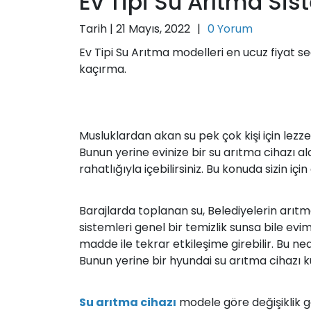
Ev Tipi Su Arıtma Sis
Tarih |
21 Mayıs, 2022
|
0 Yorum
Ev Tipi Su Arıtma modelleri en ucuz fiyat s
kaçırma.
Musluklardan akan su pek çok kişi için lezze
Bunun yerine evinize bir su arıtma cihazı a
rahatlığıyla içebilirsiniz. Bu konuda sizin i
Barajlarda toplanan su, Belediyelerin arıt
sistemleri genel bir temizlik sunsa bile ev
madde ile tekrar etkileşime girebilir. Bu n
Bunun yerine bir hyundai su arıtma cihazı kul
Su arıtma cihazı
modele göre değişiklik g