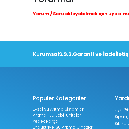
Yorum / Soru ekleyebilmek için üye olm
Kurumsal
S.S.S.
Garanti ve İade
İleti
Popüler Kategoriler
Yard
Evsel Su Arıtma Sistemleri
Üye Gir
Arıtmalı Su Sebil Üniteleri
Sipariş
Yedek Parça
Sık Sor
Endüstriyel Su Arıtma Cihazları