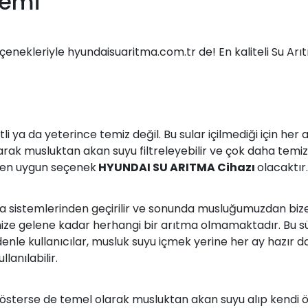
temi
eçenekleriyle hyundaisuaritma.com.tr de! En kaliteli Su Arı
tli ya da yeterince temiz değil. Bu sular içilmediği için he
larak musluktan akan suyu filtreleyebilir ve çok daha temi
çin en uygun seçenek
HYUNDAI SU ARITMA Cihazı
olacaktır.
ma sistemlerinden geçirilir ve sonunda musluğumuzdan bize 
imize gelene kadar herhangi bir arıtma olmamaktadır. Bu s
edenle kullanıcılar, musluk suyu içmek yerine her ay hazır 
lanılabilir.
österse de temel olarak musluktan akan suyu alıp kendi öz