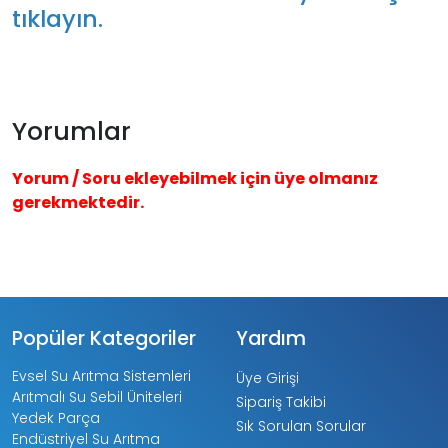
tıklayın.
Yorumlar
Yorum / Soru ekleyebilmek için üye olmanız
gerekmektedir.
Popüler Kategoriler
Yardım
Evsel Su Arıtma Sistemleri
Üye Girişi
Arıtmalı Su Sebil Üniteleri
Sipariş Takibi
Yedek Parça
Sık Sorulan Sorular
Endüstriyel Su Arıtma