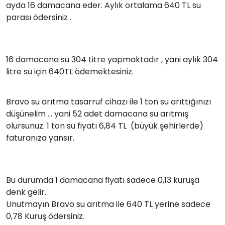
ayda 16 damacana eder. Aylık ortalama 640 TL su
parası ödersiniz .
16 damacana su 304 Litre yapmaktadır , yani aylık 304
litre su için 640TL ödemektesiniz.
Bravo su arıtma tasarruf cihazı ile 1 ton su arıttığınızı
düşünelim ... yani 52 adet damacana su arıtmış
olursunuz. 1 ton su fiyatı 6,84 TL (büyük şehirlerde)
faturanıza yansır.
Bu durumda 1 damacana fiyatı sadece 0,13 kuruşa
denk gelir.
Unutmayın Bravo su arıtma ile 640 TL yerine sadece
0,78 Kuruş ödersiniz.