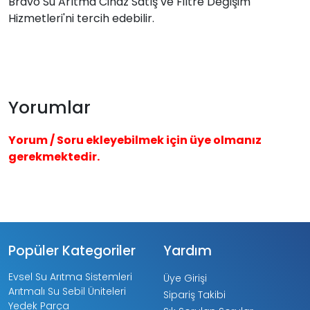
Bravo Su Arıtma Cihaz Satış ve Filtre Değişim
Hizmetleri'ni tercih edebilir.
Yorumlar
Yorum / Soru ekleyebilmek için üye olmanız
gerekmektedir.
Popüler Kategoriler
Yardım
Evsel Su Arıtma Sistemleri
Üye Girişi
Arıtmalı Su Sebil Üniteleri
Sipariş Takibi
Yedek Parça