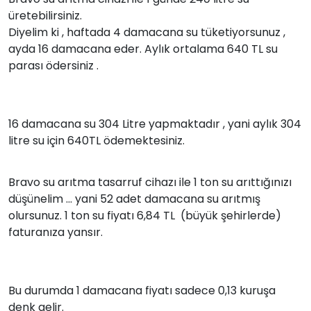
üretebilirsiniz.
Diyelim ki , haftada 4 damacana su tüketiyorsunuz ,
ayda 16 damacana eder. Aylık ortalama 640 TL su
parası ödersiniz .
16 damacana su 304 Litre yapmaktadır , yani aylık 304
litre su için 640TL ödemektesiniz.
Bravo su arıtma tasarruf cihazı ile 1 ton su arıttığınızı
düşünelim ... yani 52 adet damacana su arıtmış
olursunuz. 1 ton su fiyatı 6,84 TL (büyük şehirlerde)
faturanıza yansır.
Bu durumda 1 damacana fiyatı sadece 0,13 kuruşa
denk gelir.