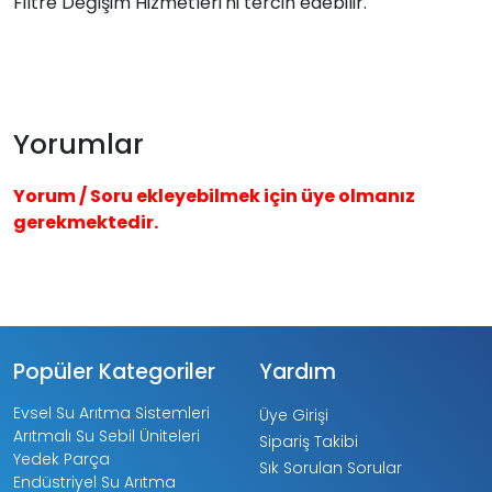
Filtre Değişim Hizmetleri'ni tercih edebilir.
Yorumlar
Yorum / Soru ekleyebilmek için üye olmanız
gerekmektedir.
Popüler Kategoriler
Yardım
Evsel Su Arıtma Sistemleri
Üye Girişi
Arıtmalı Su Sebil Üniteleri
Sipariş Takibi
Yedek Parça
Sık Sorulan Sorular
Endüstriyel Su Arıtma