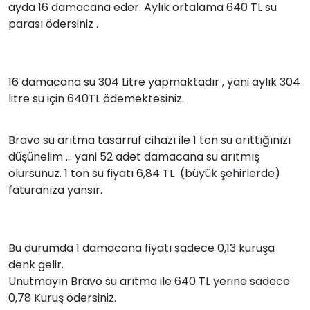
ayda 16 damacana eder. Aylık ortalama 640 TL su
parası ödersiniz .
16 damacana su 304 Litre yapmaktadır , yani aylık 304
litre su için 640TL ödemektesiniz.
Bravo su arıtma tasarruf cihazı ile 1 ton su arıttığınızı
düşünelim ... yani 52 adet damacana su arıtmış
olursunuz. 1 ton su fiyatı 6,84 TL (büyük şehirlerde)
faturanıza yansır.
Bu durumda 1 damacana fiyatı sadece 0,13 kuruşa
denk gelir.
Unutmayın Bravo su arıtma ile 640 TL yerine sadece
0,78 Kuruş ödersiniz.