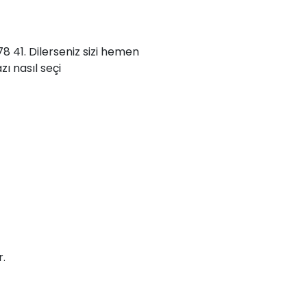
78 41. Dilerseniz sizi hemen
zı nasıl seçi
r.