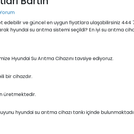
ları Bartın
 Yorum
ret edebilir ve güncel en uygun fiyatlara ulaşabilirsiniz 444 
arak hyundai su arıtma sistemi seçildi? En iyi su arıtma ciha
rimize Hyundai Su Arıtma Cihazını tavsiye ediyoruz.
 bir cihazdır.
çin üretmektedir.
e suyunu hyundai su arıtma cihazı tankı içinde bulunmaktadı