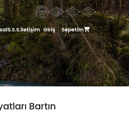
sal
S.S.S.
İletişim
Giriş
Sepetim
atları Bartın