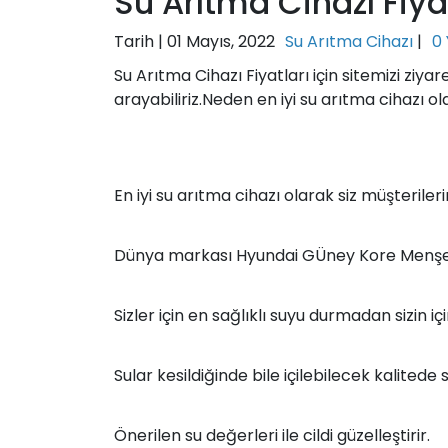
Su Arıtma Cihazı Fiyat
Tarih |
01 Mayıs, 2022
Su Arıtma Cihazı
|
0
Su Arıtma Cihazı Fiyatları için sitemizi ziya
arayabiliriz.Neden en iyi su arıtma cihazı ol
En iyi su arıtma cihazı olarak siz müşterile
Dünya markası Hyundai GÜney Kore Menşeili
Sizler için en sağlıklı suyu durmadan sizin i
Sular kesildiğinde bile içilebilecek kalited
Önerilen su değerleri ile cildi güzelleştirir.