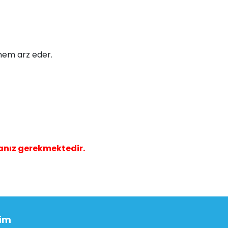
önem arz eder.
anız gerekmektedir.
şim