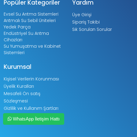
Popüler Kategoriler
Yardım
Evsel Su Arıtma Sistemleri
Üye Girişi
Arıtmalı Su Sebil Üniteleri
Sipariş Takibi
Yedek Parça
Sık Sorulan Sorular
Endüstriyel Su Arıtma
Cihazları
Su Yumuşatma ve Kabinet
Sistemleri
Kurumsal
Kişisel Verilerin Korunması
Üyelik Kuralları
Mesafeli Ön satış
Sözleşmesi
Gizlilik ve Kullanım Şartları
Kargo ve Taşıma Bilgileri
WhatsApp İletişim Hattı
Garanti ve İade