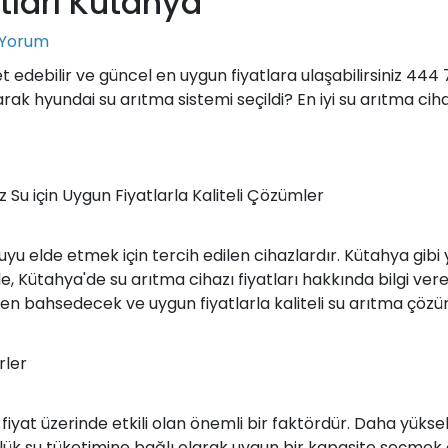
tları Kütahya
 Yorum
ret edebilir ve güncel en uygun fiyatlara ulaşabilirsiniz 444 
arak hyundai su arıtma sistemi seçildi? En iyi su arıtma ciha
 Su için Uygun Fiyatlarla Kaliteli Çözümler
uyu elde etmek için tercih edilen cihazlardır. Kütahya gibi y
 Kütahya'de su arıtma cihazı fiyatları hakkında bilgi ver
 bahsedecek ve uygun fiyatlarla kaliteli su arıtma çözüml
rler
 fiyat üzerinde etkili olan önemli bir faktördür. Daha yüks
 günlük su tüketimine bağlı olarak uygun bir kapasite seçmek 