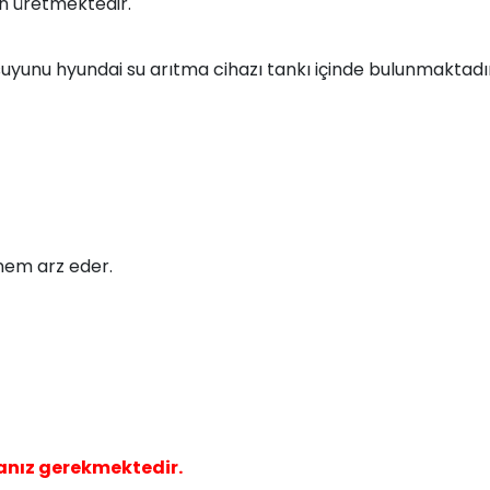
çin üretmektedir.
e suyunu hyundai su arıtma cihazı tankı içinde bulunmaktadı
önem arz eder.
anız gerekmektedir.