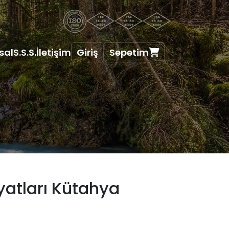
sal
S.S.S.
İletişim
Giriş
Sepetim
yatları Kütahya