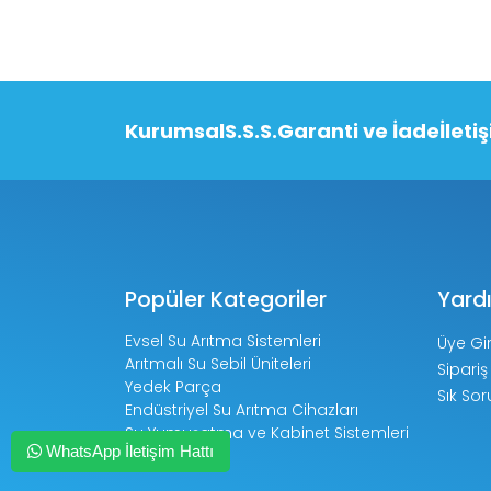
Kurumsal
S.S.S.
Garanti ve İade
İleti
Popüler Kategoriler
Yard
Evsel Su Arıtma Sistemleri
Üye Gir
Arıtmalı Su Sebil Üniteleri
Sipariş
Yedek Parça
Sık Sor
Endüstriyel Su Arıtma Cihazları
Su Yumuşatma ve Kabinet Sistemleri
WhatsApp İletişim Hattı