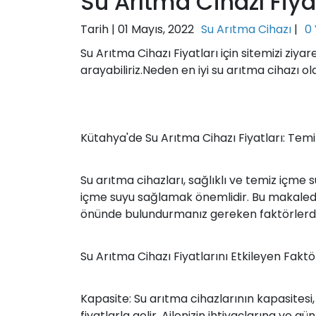
Su Arıtma Cihazı Fiya
Tarih |
01 Mayıs, 2022
Su Arıtma Cihazı
|
0
Su Arıtma Cihazı Fiyatları için sitemizi ziya
arayabiliriz.Neden en iyi su arıtma cihazı ol
Kütahya'de Su Arıtma Cihazı Fiyatları: Temiz
Su arıtma cihazları, sağlıklı ve temiz içme s
içme suyu sağlamak önemlidir. Bu makalede,
önünde bulundurmanız gereken faktörlerden
Su Arıtma Cihazı Fiyatlarını Etkileyen Faktö
Kapasite: Su arıtma cihazlarının kapasitesi,
fiyatlarla gelir. Ailenizin ihtiyaçlarına ve