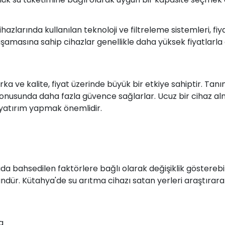
azlarında kullanılan teknoloji ve filtreleme sistemleri, fiyat
şamasına sahip cihazlar genellikle daha yüksek fiyatlarla ge
ka ve kalite, fiyat üzerinde büyük bir etkiye sahiptir. Ta
lik konusunda daha fazla güvence sağlarlar. Ucuz bir cihaz 
a yatırım yapmak önemlidir.
ıda bahsedilen faktörlere bağlı olarak değişiklik gösterebil
ür. Kütahya'de su arıtma cihazı satan yerleri araştırarak f
a